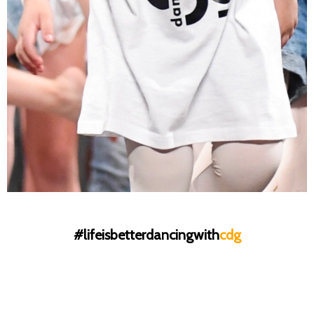
#lifeisbetterdancingwith
cdg