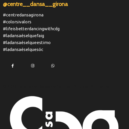
@centre__dansa__girona
#centredansagirona
#colorsivalors
#lifeisbetterdancingwithcdg
#ladansaéselquefaig
#ladansaéselqueestimo
#ladansaéselquesóc
© 2023 Centre de Dansa de Girona |
PopularFX Theme