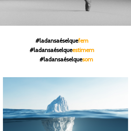
#ladansaéselque
fem
#ladansaéselque
estimem
#ladansaéselque
som