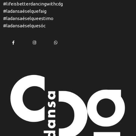
#lifeisbetterdancingwithcdg
#ladansaéselquefaig
#ladansaéselqueestimo
#ladansaéselquesóc
© 2023 Centre de Dansa de Girona |
PopularFX Theme