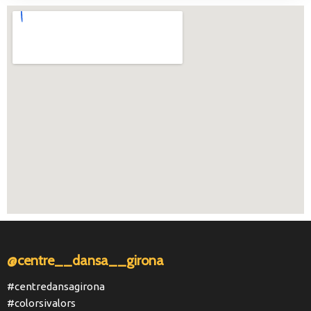
@centre__dansa__girona
#centredansagirona
#colorsivalors