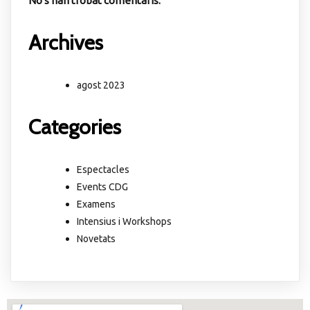
No s'han trobat comentaris.
Archives
agost 2023
Categories
Espectacles
Events CDG
Examens
Intensius i Workshops
Novetats