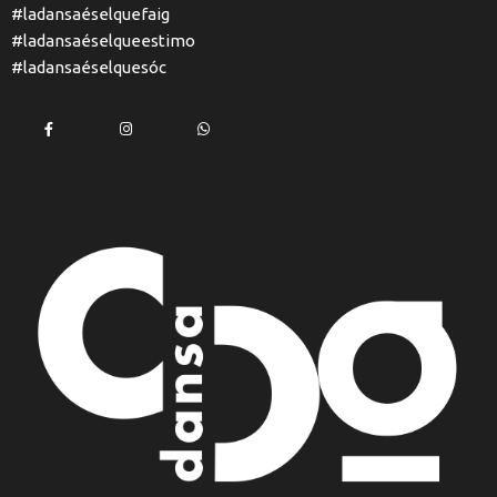
#ladansaéselquefaig
#ladansaéselqueestimo
#ladansaéselquesóc
© 2023 Centre de Dansa de Girona |
PopularFX Theme