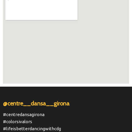
@centre__dansa__girona
#centredansagirona
#colorsivalors
#lifeisbetterdancingwithcdg